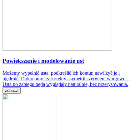
Powiększanie i modelowanie ust
Możemy wypełnić usta, podkreślić ich kontur, nawilżyć je i
ujędrnić. Dokonamy też korekty asymetrii czerwieni wargowej.
Usta po zabiegu będą wyglądały naturalnie, bez przerysowania.
zobacz