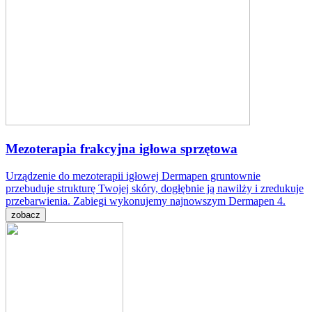
Mezoterapia frakcyjna igłowa sprzętowa
Urządzenie do mezoterapii igłowej Dermapen gruntownie
przebuduje strukturę Twojej skóry, dogłębnie ją nawilży i zredukuje
przebarwienia. Zabiegi wykonujemy najnowszym Dermapen 4.
zobacz