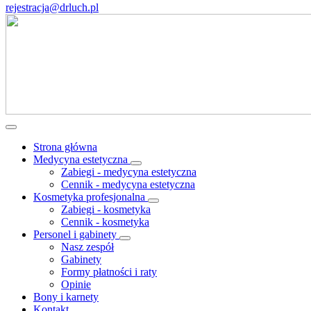
rejestracja@drluch.pl
Strona główna
Medycyna estetyczna
Zabiegi - medycyna estetyczna
Cennik - medycyna estetyczna
Kosmetyka profesjonalna
Zabiegi - kosmetyka
Cennik - kosmetyka
Personel i gabinety
Nasz zespół
Gabinety
Formy płatności i raty
Opinie
Bony i karnety
Kontakt