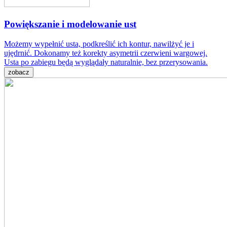
Powiększanie i modelowanie ust
Możemy wypełnić usta, podkreślić ich kontur, nawilżyć je i
ujędrnić. Dokonamy też korekty asymetrii czerwieni wargowej.
Usta po zabiegu będą wyglądały naturalnie, bez przerysowania.
zobacz