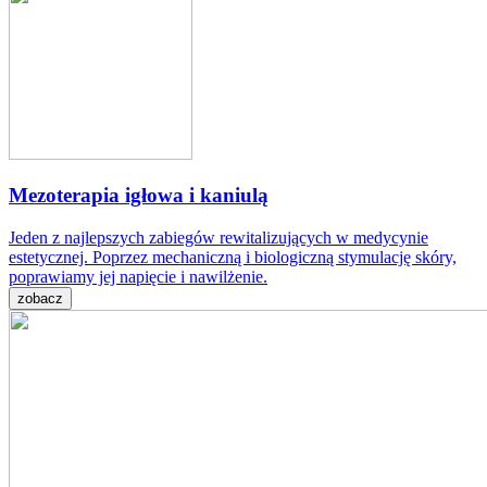
Mezoterapia igłowa i kaniulą
Jeden z najlepszych zabiegów rewitalizujących w medycynie
estetycznej. Poprzez mechaniczną i biologiczną stymulację skóry,
poprawiamy jej napięcie i nawilżenie.
zobacz