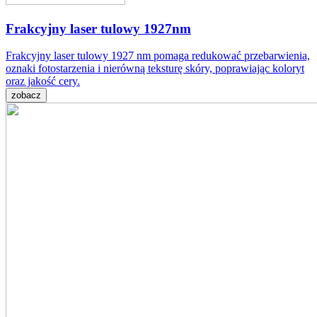
Frakcyjny laser tulowy 1927nm
Frakcyjny laser tulowy 1927 nm pomaga redukować przebarwienia,
oznaki fotostarzenia i nierówną teksturę skóry, poprawiając koloryt
oraz jakość cery.
zobacz