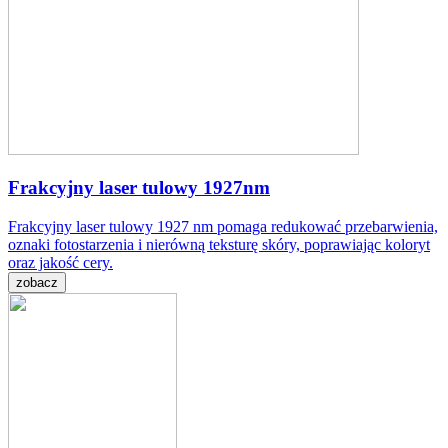
Frakcyjny laser tulowy 1927nm
Frakcyjny laser tulowy 1927 nm pomaga redukować przebarwienia,
oznaki fotostarzenia i nierówną teksturę skóry, poprawiając koloryt
oraz jakość cery.
zobacz