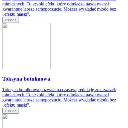
mimicznych. To szybki efekt, który odmładza naszą twarz i
gwarantuje lepsze samopoczucie. Możesz wyglądać młodo bez
„efektu maski".
zobacz
Toksyna botulinowa
Toksyna botulinowa pozwala na czasową redukcję zmarszczek
mimicznych. To szybki efekt, który odmładza naszą twarz i
gwarantuje lepsze samopoczucie. Możesz wyglądać młodo bez
„efektu maski".
zobacz